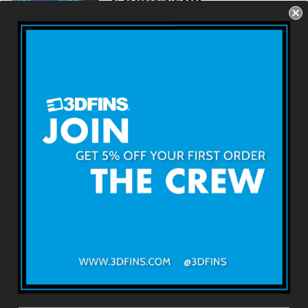
New POOL-CORE HARDGOODS
GO SOFT ON THE OUTSIDE
Sobre 3DFINS
Términos y condiciones
Devoluciones y reembolsos
Envío y Entrega
Contáctenos
3DFINS
ENVÍO GLOBAL EXPRESO*