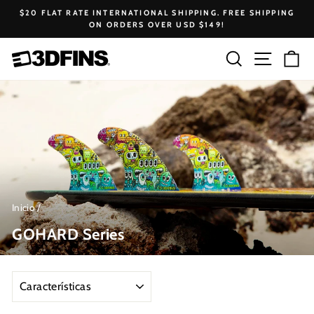
Ir
$20 FLAT RATE INTERNATIONAL SHIPPING. FREE SHIPPING
directamente
ON ORDERS OVER USD $149!
diapositivas
al
pausa
contenido
Buscar
Navega
Ca
Inicio
/
GOHARD Series
ORDENAR