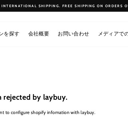
E INTERNATIONAL SHIPPING. FREE SHIPPING ON ORDERS O
Pause
slideshow
ンを探す
会社概要
お問い合わせ
メディアで
 rejected by laybuy.
t to configure shopify infomation with laybuy.