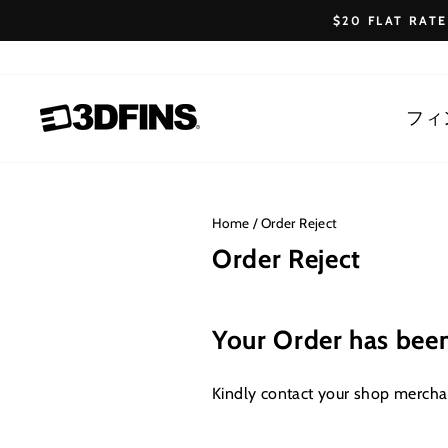
Skip
$20 FLAT RAT
to
content
フィ
Home
/
Order Reject
Order Reject
Your Order has been
Kindly contact your shop merchan