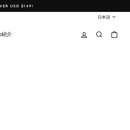
VER USD $149!
Language
日本語
Log in
Search
Cart
の紹介