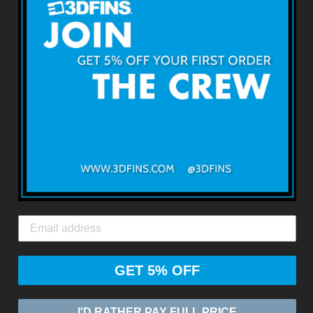
3DFINS
3D FINSについて
利用規約
Patented Dim
返品・返金について
2021年オ
ン賞金賞!
出荷・配送について
お問い合わせ
お問い合わせ
い:
hello@3dfins.
+64211391699
GET 5% OFF
I'D RATHER PAY FULL PRICE