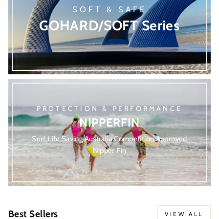
SOFT & SAFE
GOHARD/SOFT Series
PROTECTION & PERFORMANCE
NIPPERFIN
Surf Life Saving Australia Competition Approved
Nipper Fin
Best Sellers
VIEW ALL