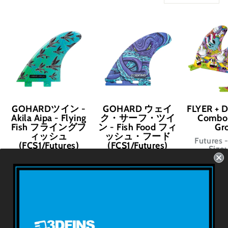
GOHARDツイン -
GOHARD ウェイ
FLYER + 
Akila Aipa - Flying
ク・サーフ・ツイ
Combo 
Fish フライングフ
ン - Fish Food フィ
Gr
ィッシュ
ッシュ・フード
Futures -
(FCS1/Futures)
(FCS1/Futures)
Size:
FCS1 - 2 Fins - Size:
Futures - 2 Fins -
USD $
5.4''
Size: 4.2'' / 4.4'' /
4.6'' / 4.8''
USD $69.99
USD $69.99