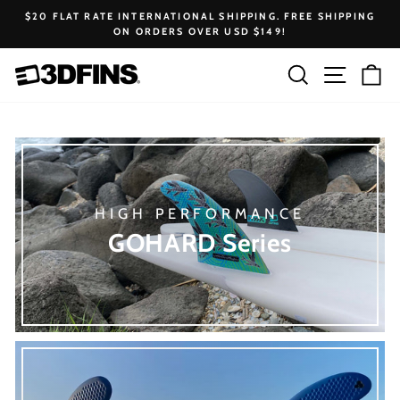
Skip
$20 FLAT RATE INTERNATIONAL SHIPPING. FREE SHIPPING
to
ON ORDERS OVER USD $149!
Pause
content
slideshow
Search
Site na
Ca
HIGH PERFORMANCE
GOHARD Series