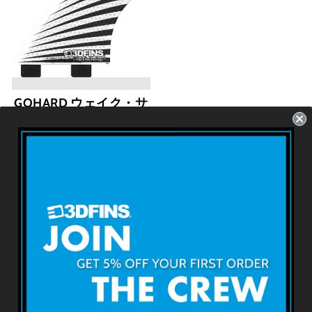
GOHARD ウェイク・サ
ーフ・ツイン - Fish
Food フィッシュ・フー
ド (FCS1/Futures)
FCS1 - 2 Fins - Size: 4.2''
USD $69.99
3D FINSについて
利用規約
返品・返金について
出荷・配送について