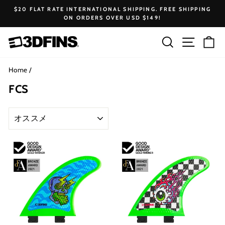
Skip
$20 FLAT RATE INTERNATIONAL SHIPPING. FREE SHIPPING
to
ON ORDERS OVER USD $149!
Pause
content
slideshow
Search
Site na
Ca
Home
/
FCS
SORT